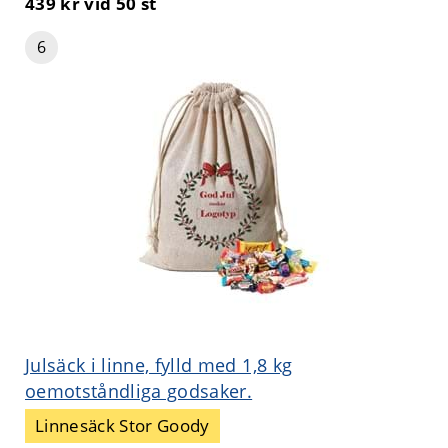
439 kr
vid 50 st
6
Julsäck i linne, fylld med 1,8 kg
oemotståndliga godsaker.
Linnesäck Stor Goody