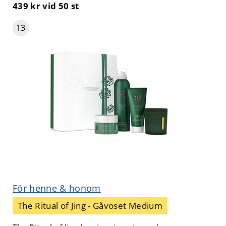
439 kr
vid 50 st
13
För henne & honom
The Ritual of Jing - Gåvoset Medium