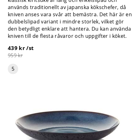
klassisk kiritsuke är lång och enkelslipad och
används traditionellt av japanska kökschefer, då
kniven anses vara svår att bemästra. Det här är en
dubbelslipad variant i mindre storlek, vilket gör
den betydligt enklare att hantera. Du kan använda
kniven till de flesta råvaror och uppgifter i köket.
439 kr /st
959 kr
5