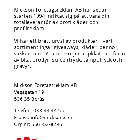
Mickson Företagsreklam AB har sedan
starten 1994 inriktat sig på att vara din
totalleverantör av profilkläder och
profilreklam.
Vi har ett brett urval av produkter. I vårt
sortiment ingår giveaways, kläder, pennor,
väskor m.m. Vi ombesörjer applikation i form
av bl.a. brodyr, screentryck, tampotryck och
gravyr.
Mickson Företagsreklam AB
Vegagatan 19
506 35 Borås
Telefon:
033-44 44 55
E-post:
info@mickson.com
Org.nr: 556552-8295