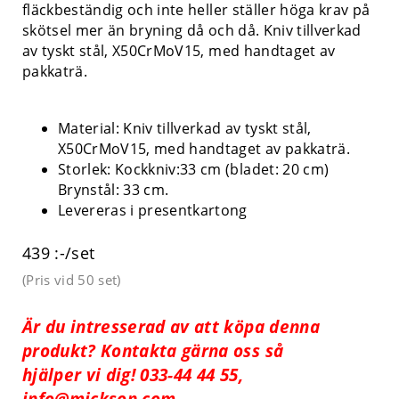
fläckbeständig och inte heller ställer höga krav på
skötsel mer än bryning då och då. Kniv tillverkad
av tyskt stål, X50CrMoV15, med handtaget av
pakkaträ.
Material: Kniv tillverkad av tyskt stål,
X50CrMoV15, med handtaget av pakkaträ.
Storlek: Kockkniv:33 cm (bladet: 20 cm)
Brynstål: 33 cm.
Levereras i presentkartong
439 :-/set
(Pris vid
50 set
)
Är du intresserad av att köpa denna
produkt? Kontakta gärna oss så
hjälper vi dig! 033-44 44 55,
info@mickson.com