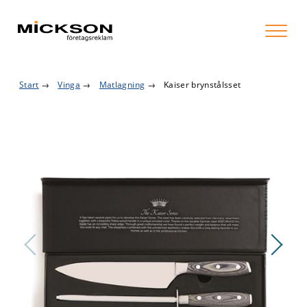
Start
→
Vinga
→
Matlagning
→
Kaiser brynstålsset