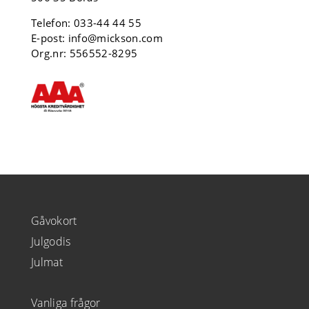
Telefon:
033-44 44 55
E-post:
info@mickson.com
Org.nr: 556552-8295
Gåvokort
Julgodis
Julmat
Vanliga frågor