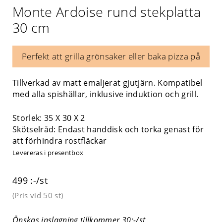
Monte Ardoise rund stekplatta
30 cm
Perfekt att grilla grönsaker eller baka pizza på
Tillverkad av matt emaljerat gjutjärn. Kompatibel
med alla spishällar, inklusive induktion och grill.
Storlek:
35 X 30 X 2
Skötselråd: Endast handdisk och torka genast för
att förhindra rostfläckar
Levereras i presentbox
499 :-/st
(Pris vid
50 st
)
Önskas inslagning tillkommer 30:-/st