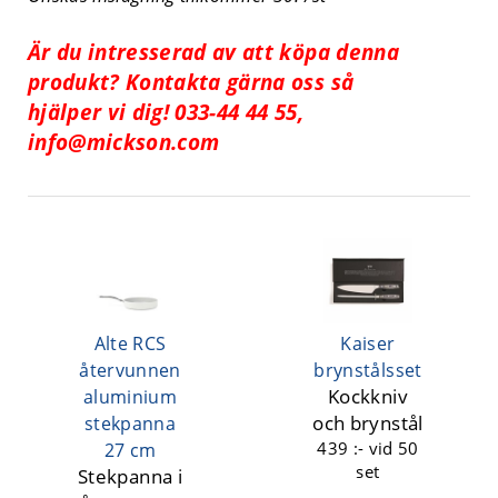
Är du intresserad av att köpa denna
produkt? Kontakta gärna oss så
hjälper vi dig! 033-44 44 55,
info@mickson.com
Alte RCS
Kaiser
återvunnen
brynstålsset
Kockkniv
aluminium
och brynstål
stekpanna
439 :-
vid 50
27 cm
set
Stekpanna i