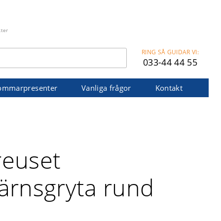
kter
RING SÅ GUIDAR VI:
033-44 44 55
ommarpresenter
Vanliga frågor
Kontakt
reuset
järnsgryta rund