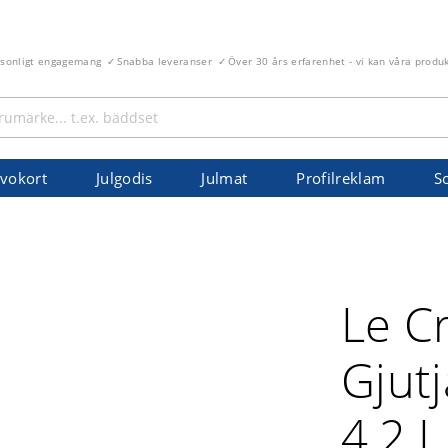
rsonligt engagemang
Snabba leveranser
Över 30 års erfarenhet - vi kan våra produ
vokort
Julgodis
Julmat
Profilreklam
S
Le C
Gjut
4,2 L