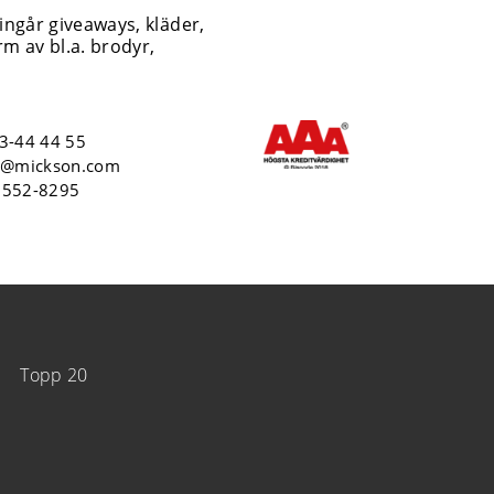
 ingår giveaways, kläder,
m av bl.a. brodyr,
3-44 44 55
o@mickson.com
6552-8295
Topp 20