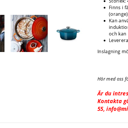
Storlek: 
Finns i f
(orange)
Kan anvä
induktio
och kan 
Leverera
Inslagning möj
Hör med oss fö
Är du intre
Kontakta gä
55,
info@mi