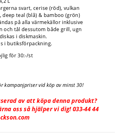
4,2 L
ärgerna svart, cerise (röd), vulkan
, deep teal (blå) & bamboo (grön)
ndas på alla värmekällor inklusive
n och tål dessutom både grill, ugn
diskas i diskmaskin.
s i butiksförpackning.
lig för 30:-/st
r kampanjpriser vid köp av minst 30!
sserad av att köpa denna produkt?
rna oss så hjälper vi dig! 033-44 44
ckson.com