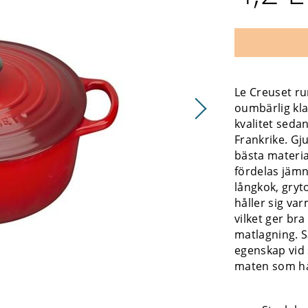
Le Creuset ru
oumbärlig klas
kvalitet sedan
Frankrike. Gju
bästa materia
fördelas jämnt
långkok, gryt
håller sig var
vilket ger bra
matlagning. S
egenskap vid 
maten som hål