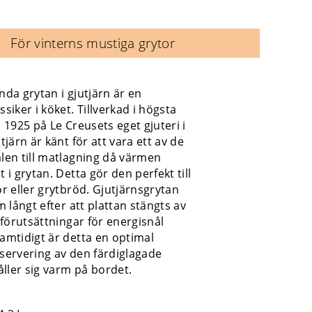
För vinterns mustiga grytor
nda grytan i gjutjärn är en
siker i köket. Tillverkad i högsta
 1925 på Le Creusets eget gjuteri i
tjärn är känt för att vara ett av de
len till matlagning då värmen
 i grytan. Detta gör den perfekt till
or eller grytbröd. Gjutjärnsgrytan
m långt efter att plattan stängts av
 förutsättningar för energisnål
amtidigt är detta en optimal
servering av den färdiglagade
ler sig varm på bordet.