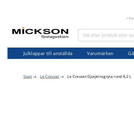
Pe
Julklappar till anställda
Varumärken
Gå
Start
→
Le Creuset
→
Le Creuset Gjutjärnsgryta rund 4,2 L