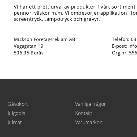
Vi har ett brett urval av produkter. I vårt sortiment
pennor, väskor m.m. Vi ombesörjer applikation i for
screentryck, tampotryck och gravyr.
Mickson Företagsreklam AB
Telefon:
03
Vegagatan 19
E-post:
inf
506 35 Borås
Org.nr: 55
Gåvokort
Vanliga frågor
Julgodis
Kontakt
Julmat
Varumärken