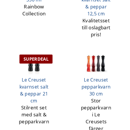
Rainbow
& peppar
Collection
12,5 cm
Kvalitetsset
till oslagbart
pris!
SUPERDEAL
Le Creuset
Le Creuset
kvarnset salt
pepparkvarn
& peppar 21
30 cm
Stor
cm
Stilrent set
pepparkvarn
med salt &
i Le
pepparkvarn
Creusets
färger