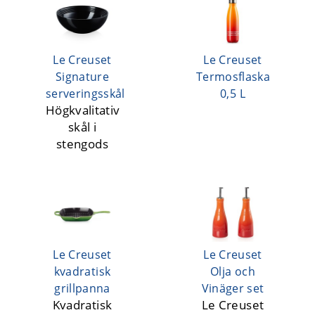
Le Creuset
Le Creuset
Signature
Termosflaska
serveringsskål
0,5 L
Högkvalitativ
skål i
stengods
Le Creuset
Le Creuset
kvadratisk
Olja och
grillpanna
Vinäger set
Kvadratisk
Le Creuset