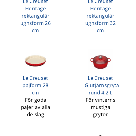
Le Creuset
Le Creuset
Heritage
Heritage
rektangulär
rektangulär
ugnsform 26
ugnsform 32
cm
cm
Le Creuset
Le Creuset
pajform 28
Gjutjärnsgryta
cm
rund 4,2 L
För goda
För vinterns
pajer av alla
mustiga
de slag
grytor