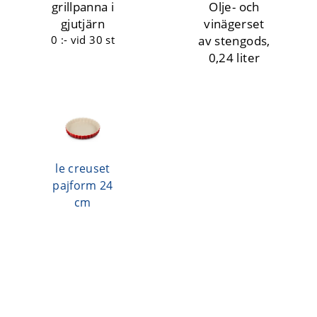
grillpanna i
Olje- och
gjutjärn
vinägerset
0 :-
vid 30 st
av stengods,
0,24 liter
le creuset
pajform 24
cm