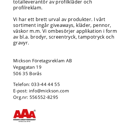
totalleverantör av profilkläder och
profilreklam.
Vi har ett brett urval av produkter. I vårt
sortiment ingår giveaways, kläder, pennor,
väskor m.m. Vi ombesörjer applikation i form
av bl.a. brodyr, screentryck, tampotryck och
gravyr.
Mickson Företagsreklam AB
Vegagatan 19
506 35 Borås
Telefon:
033-44 44 55
E-post:
info@mickson.com
Org.nr: 556552-8295