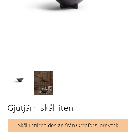
Gjutjärn skål liten
Skål i stilren design från Orrefors Jernverk