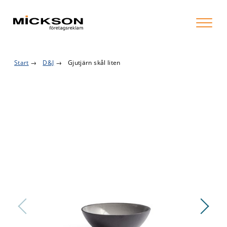
Start
→
D&J
→
Gjutjärn skål liten