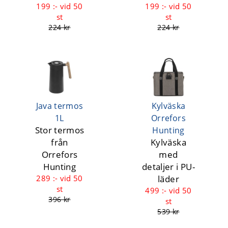
199 :-
vid 50
199 :-
vid 50
st
st
224 kr
224 kr
Java termos
Kylväska
1L
Orrefors
Stor termos
Hunting
från
Kylväska
Orrefors
med
Hunting
detaljer i PU-
289 :-
vid 50
läder
st
499 :-
vid 50
396 kr
st
539 kr