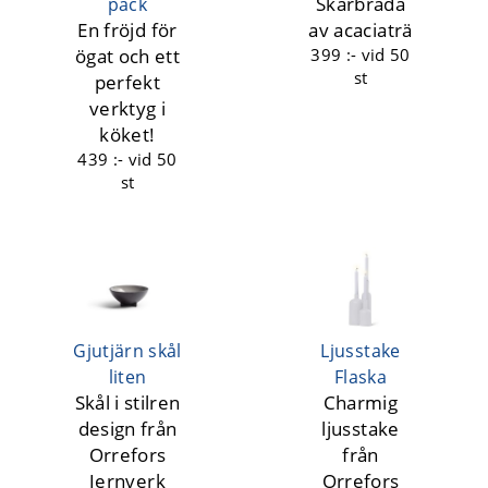
Skärbräda
pack
En fröjd för
av acaciaträ
ögat och ett
399 :-
vid 50
st
perfekt
verktyg i
köket!
439 :-
vid 50
st
Gjutjärn skål
Ljusstake
liten
Flaska
Skål i stilren
Charmig
design från
ljusstake
Orrefors
från
Jernverk
Orrefors