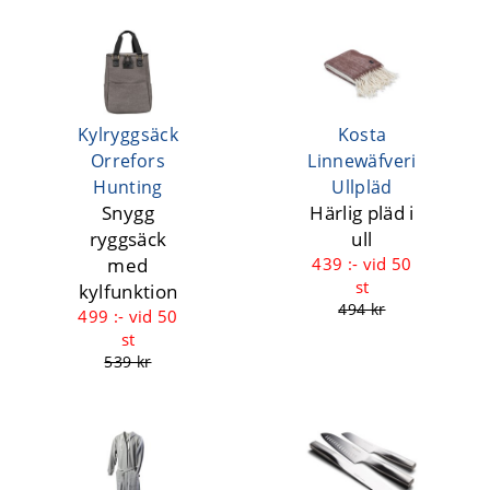
Kylryggsäck
Kosta
Orrefors
Linnewäfveri
Hunting
Ullpläd
Snygg
Härlig pläd i
ryggsäck
ull
med
439 :-
vid 50
st
kylfunktion
494 kr
499 :-
vid 50
st
539 kr