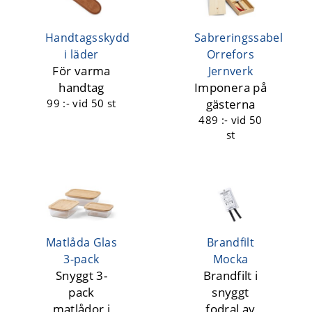
Handtagsskydd
Sabreringssabel
i läder
Orrefors
För varma
Jernverk
handtag
Imponera på
99 :-
vid 50 st
gästerna
489 :-
vid 50
st
Matlåda Glas
Brandfilt
3-pack
Mocka
Snyggt 3-
Brandfilt i
pack
snyggt
matlådor i
fodral av