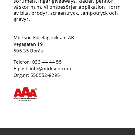
sortiment ingår giveaways, kläder, pennor,
väskor m.m. Vi ombesörjer applikation i form
av bl.a. brodyr, screentryck, tampotryck och
gravyr.
Mickson Företagsreklam AB
Vegagatan 19
506 35 Borås
Telefon:
033-44 44 55
E-post:
info@mickson.com
Org.nr: 556552-8295