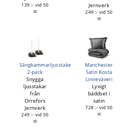
139 :-
vid 50
Jernverk
st
249 :-
vid 50
st
Sängkammarljusstake
Manchester
2-pack
Satin Kosta
Snygga
Linneväveri
ljusstakar
Lyxigt
från
bäddset i
Orrefors
satin
Jernverk
728 :-
vid 50
st
249 :-
vid 50
st