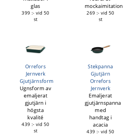
glas
mockaimitation
399 :-
vid 50
269 :-
vid 50
st
st
Orrefors
Stekpanna
Jernverk
Gjutjärn
Gjutjärnsform
Orrefors
Ugnsform av
Jernverk
emaljerat
Emaljerat
gjutjärn i
gjutjärnspanna
högsta
med
kvalité
handtag i
439 :-
vid 50
acacia
st
439 :-
vid 50