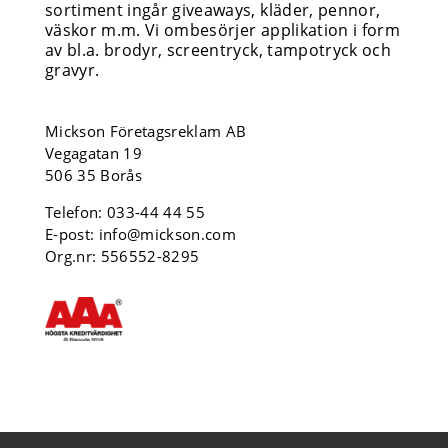
sortiment ingår giveaways, kläder, pennor,
väskor m.m. Vi ombesörjer applikation i form
av bl.a. brodyr, screentryck, tampotryck och
gravyr.
Mickson Företagsreklam AB
Vegagatan 19
506 35 Borås
Telefon:
033-44 44 55
E-post:
info@mickson.com
Org.nr: 556552-8295