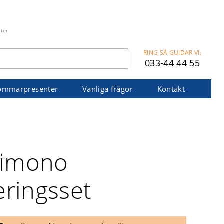
kter
RING SÅ GUIDAR VI:
033-44 44 55
ommarpresenter
Vanliga frågor
Kontakt
imono
eringsset