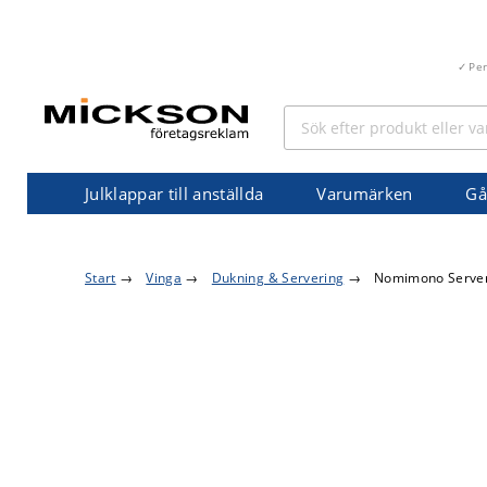
Pe
Julklappar till anställda
Varumärken
Gå
Start
→
Vinga
→
Dukning & Servering
→
Nomimono Server