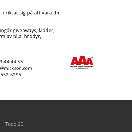
nriktat sig på att vara din
 ingår giveaways, kläder,
m av bl.a. brodyr,
3-44 44 55
o@mickson.com
6552-8295
Topp 20