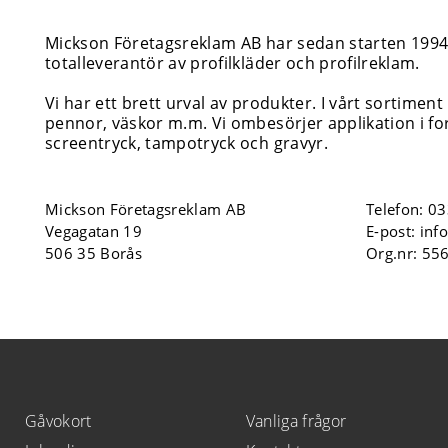
Mickson Företagsreklam AB har sedan starten 1994 i
totalleverantör av profilkläder och profilreklam.
Vi har ett brett urval av produkter. I vårt sortiment
pennor, väskor m.m. Vi ombesörjer applikation i for
screentryck, tampotryck och gravyr.
Mickson Företagsreklam AB
Telefon:
03
Vegagatan 19
E-post:
inf
506 35 Borås
Org.nr: 55
Gåvokort
Vanliga frågor