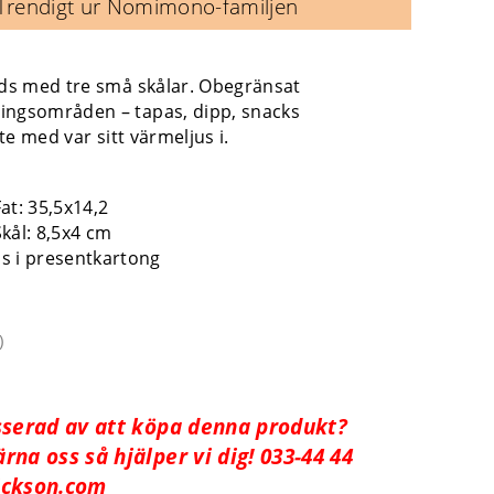
Trendigt ur Nomimono-familjen
ods med tre små skålar. Obegränsat
ngsområden – tapas, dipp, snacks
nte med var sitt värmeljus i.
Fat: 35,5x14,2
Skål: 8,5x4 cm
s i presentkartong
)
sserad av att köpa denna produkt?
rna oss så hjälper vi dig! 033-44 44
ckson.com