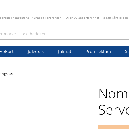
rsonligt engagemang
Snabba leveranser
Över 30 års erfarenhet - vi kan våra produ
vokort
Julgodis
Julmat
Profilreklam
S
ingsset
Nom
Serv