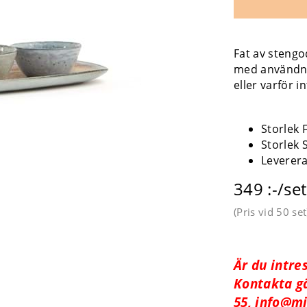
Fat av steng
med användni
eller varför i
Storlek 
Storlek 
Leverera
349 :-/set
(Pris vid
50 set
Är du intre
Kontakta gä
55,
info@mi