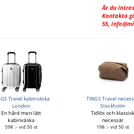
Är du intre
Kontakta gä
55,
info@mi
NGS Travel kabinväska
TINGS Travel necess
London
Stockholm
En hård men lätt
Tidlös och klassis
kabinväska
necessär
598 :-
vid 50 st
198 :-
vid 50 st