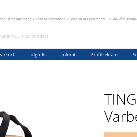
rsonligt engagemang
Snabba leveranser
Över 30 års erfarenhet - vi kan våra produ
vokort
Julgodis
Julmat
Profilreklam
S
TING
Varb