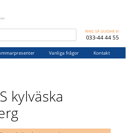
kter
RING SÅ GUIDAR VI:
033-44 44 55
ommarpresenter
Vanliga frågor
Kontakt
S kylväska
erg