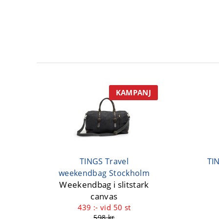
KAMPANJ
TINGS Travel
TI
weekendbag Stockholm
Weekendbag i slitstark
canvas
439 :-
vid 50 st
598 kr