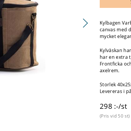
Kylbagen Varb
canvas med de
mycket elegan
Kylväskan har
har en extra 
Frontficka oc
axelrem.
Storlek 40x25
Levereras i p
298 :-/st
(Pris vid
50 st
)