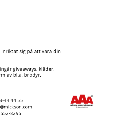
nriktat sig på att vara din
 ingår giveaways, kläder,
m av bl.a. brodyr,
3-44 44 55
o@mickson.com
6552-8295