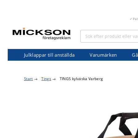
Pe
Julklappar till anställda
Varumärken
Gå
Start
→
Tings
→
TINGS kylväska Varberg