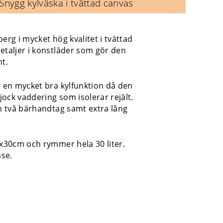
Snygg kylväska i tvättad canvas
erg i mycket hög kvalitet i tvättad
taljer i konstläder som gör den
t.
 en mycket bra kylfunktion då den
tjock vaddering som isolerar rejält.
h två bärhandtag samt extra lång
x30cm och rymmer hela 30 liter.
åse.