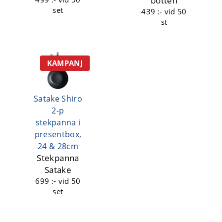
botten
set
439 :-
vid 50
st
KAMPANJ
Satake Shiro
2-p
stekpanna i
presentbox,
24 & 28cm
Stekpanna
Satake
699 :-
vid 50
set