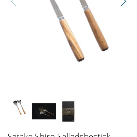
Satake Shiro Salladsbestick