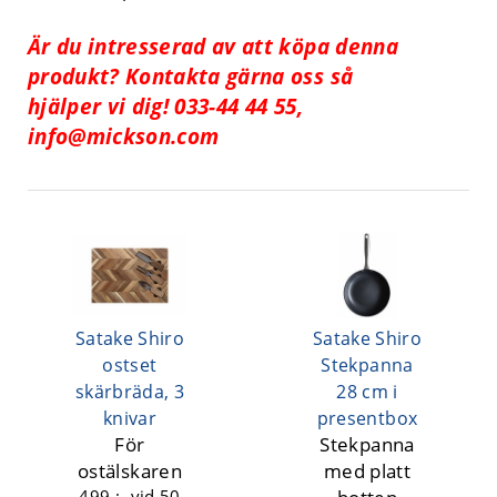
Är du intresserad av att köpa denna
produkt? Kontakta gärna oss så
hjälper vi dig! 033-44 44 55,
info@mickson.com
Satake Shiro
Satake Shiro
ostset
Stekpanna
skärbräda, 3
28 cm i
knivar
presentbox
För
Stekpanna
ostälskaren
med platt
499 :-
vid 50