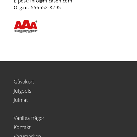
E-post:
info@mickson.com
Org.nr: 556552-8295
Gåvokort
Julgodis
Julmat
Vanliga frågor
Kontakt
Varumärken