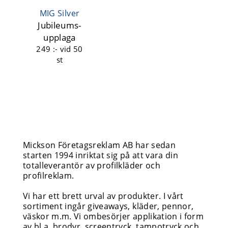
MIG Silver
Jubileums-
upplaga
249 :-
vid 50
st
Mickson Företagsreklam AB har sedan
starten 1994 inriktat sig på att vara din
totalleverantör av profilkläder och
profilreklam.
Vi har ett brett urval av produkter. I vårt
sortiment ingår giveaways, kläder, pennor,
väskor m.m. Vi ombesörjer applikation i form
av bl.a. brodyr, screentryck, tampotryck och