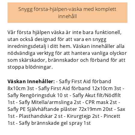
Snygg första-hjälpen-väska med komplett
innehåll
Vår första hjälpen väska är inte bara funktionell,
utan också designad för att vara en snygg
inredningsdetalj i ditt hem. Väskan innehåller alla
nödvändiga verktyg för att hantera vanliga olyckor
som skärskador, brännskador och förband för att
stoppa blödningar.
Väskan Innehåller:
- Safly First Aid förband
8x10cm 3st - Safly First Aid förband 12x10cm 3st -
Safly Rengöringsduk 10 st - Safly Akut filt/Nödfilt
1st - Safly Mitella/armslinga 2st - CPR mask 2st -
Safly PE Självhäftande plåster 72x19mm 20st - Sax
1st - Plasthandskar 2 st - Kirurgtejp 2st - Pincett
1st - Safly brännskade gel spray 1st