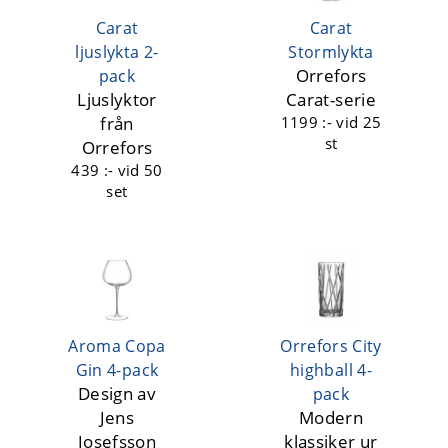
Carat
Carat
ljuslykta 2-
Stormlykta
Orrefors
pack
Ljuslyktor
Carat-serie
från
1199 :-
vid 25
st
Orrefors
439 :-
vid 50
set
Aroma Copa
Orrefors City
Gin 4-pack
highball 4-
Design av
pack
Jens
Modern
Josefsson
klassiker ur