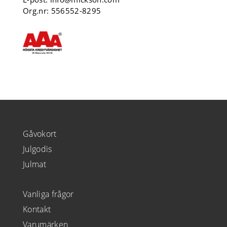
Org.nr: 556552-8295
Gåvokort
Julgodis
Julmat
Vanliga frågor
Kontakt
Varumärken