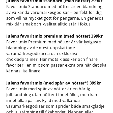
Julens favoritmix standard (med nötter) 299kr
Favoritmix Standard med nötter är en blandning
av välkända varumärkesgodisar – perfekt för dig
som vill ha mycket gott för pengarna. En generös
mix där smak och kvalitet alltid står i fokus.
Julens favoritmix premium (med nötter) 399kr
Favoritmix Premium med nötter är vår lyxigaste
blandning av de mest uppskattade
varumärkesgodisarna och exklusiva
chokladpraliner. Här möts klassiker och finare
favoriter i en mix som passar extra bra när det ska
kännas lite finare
Julens favoritmix (med spår av nötter*) 399kr
Favoritmix med spår av nötter är en härlig
julblandning utan nötter i innehållet, men kan
innehålla spår av. Fylld med välkända
varumärkesgodisar som sprider både smakglädje
och julstämning till fikabordet, klappen eller