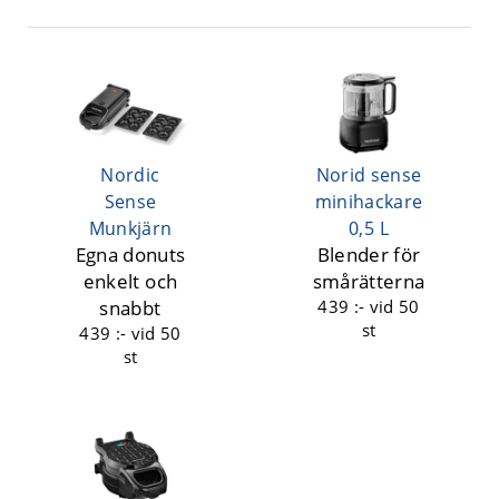
Nordic
Norid sense
Sense
minihackare
Munkjärn
0,5 L
Egna donuts
Blender för
enkelt och
smårätterna
snabbt
439 :-
vid 50
st
439 :-
vid 50
st