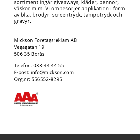
sortiment ingår giveaways, kläder, pennor,
väskor m.m. Vi ombesörjer applikation i form
av bl.a. brodyr, screentryck, tampotryck och
gravyr.
Mickson Företagsreklam AB
Vegagatan 19
506 35 Borås
Telefon:
033-44 44 55
E-post:
info@mickson.com
Org.nr: 556552-8295