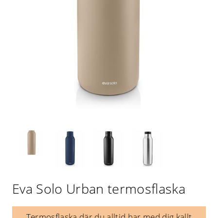
Eva Solo Urban termosflaska
Termosflaska där du alltid har med dig kallt